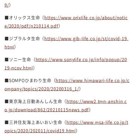
9/
）
■オリックス生命（
https://www.orixlife.co.jp/about/notic
e/2020/pdf/n210114.pdf
）
■ジブラルタ生命（
https://www.gib-life.co.jp/st/covid-19.
html
）
■ソニー生命（
https://www.sonylife.co.jp/info/popup/20
19-ncov.html
）
■SOMPOひまわり生命（
https://www.himawari-life.co.jp/c
ompany/topics/2020/20200316_1/
）
■東京海上日動あんしん生命（
https://www2.tmn-anshin.c
o.jp/download/862/20210115news.pdf
）
■三井住友海上あいおい生命（
https://www.msa-life.co.jp/t
opics/2020/202011/covid19.html
）