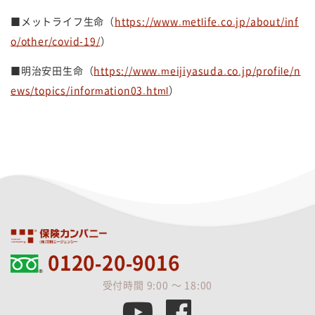
■メットライフ生命（
https://www.metlife.co.jp/about/inf
o/other/covid-19/
）
■明治安田生命（
https://www.meijiyasuda.co.jp/profile/n
ews/topics/information03.html
）
0120-20-9016
受付時間 9:00 ～ 18:00