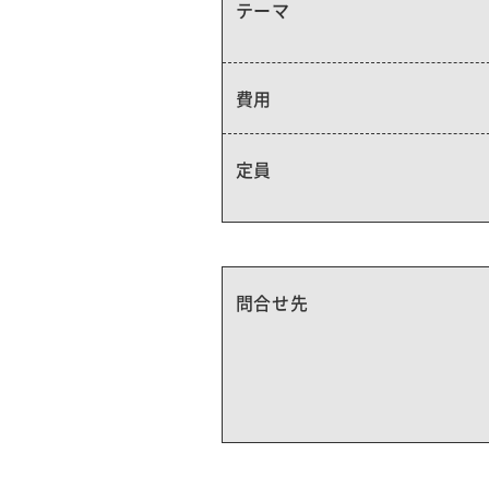
テーマ
費用
定員
問合せ先