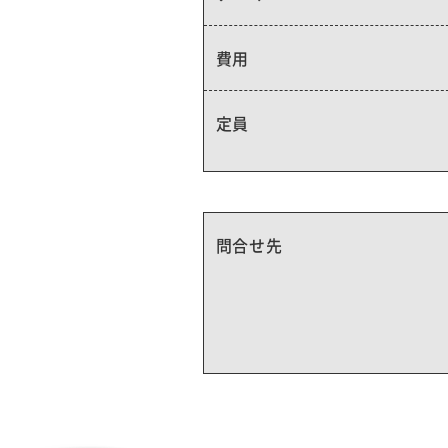
費用
定員
問合せ先