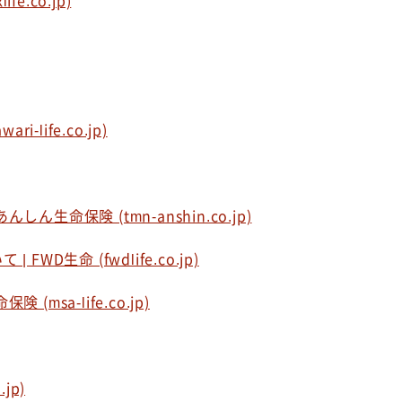
.co.jp)
life.co.jp)
命保険 (tmn-anshin.co.jp)
生命 (fwdlife.co.jp)
sa-life.co.jp)
jp)