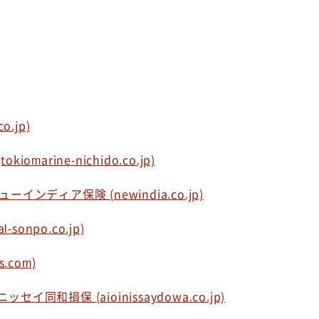
.jp)
arine-nichido.co.jp)
ィア保険 (newindia.co.jp)
npo.co.jp)
com)
損保 (aioinissaydowa.co.jp)