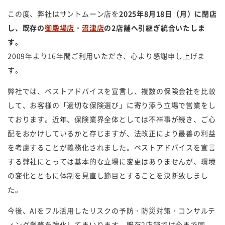
この度、弊社はサントムーン店を
2025年8月18日（月）に閉店
し、既存の
御殿場店
・
沼津店
の2店舗へ引継ぎ統合いたしま
す。
2009年より16年間ご利用いただき、心より感謝申し上げま
す。
弊社では、ベストアドバイスを宣言し、複数の保険会社を比較
して、お客様の「適切な保険選び」に寄り添う立場で営業をし
ております。近年、保険業界全体としては不祥事が続き、ご心
配をおかけしているかと存じますが、法改正により最善の利益
を考慮することが義務化されました。ベストアドバイスを宣言
する弊社にとっては基本的な立場に変更はありませんが、環境
の変化とともに体制を見直し節目とすることを決断致しまし
た。
今後、AIをフル活用したリスクの予防・防災対策・コンサルテ
ィング業務を強化してまいります。既存2店舗では今まで同