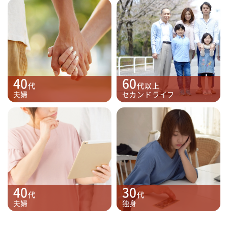
40
60
代
代以上
夫婦
セカンドライフ
40
30
代
代
夫婦
独身