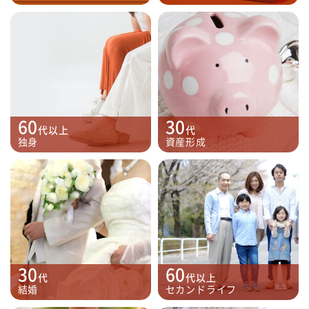
60
30
代以上
代
独身
資産形成
30
60
代
代以上
結婚
セカンドライフ